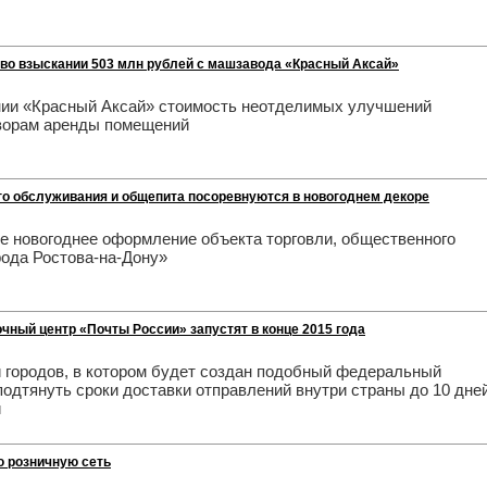
 во взыскании 503 млн рублей с машзавода «Красный Аксай»
нии «Красный Аксай» стоимость неотделимых улучшений
оворам аренды помещений
го обслуживания и общепита посоревнуются в новогоднем декоре
е новогоднее оформление объекта торговли, общественного
рода Ростова-на-Дону»
чный центр «Почты России» запустят в конце 2015 года
и городов, в котором будет создан подобный федеральный
подтянуть сроки доставки отправлений внутри страны до 10 дней
й
ю розничную сеть