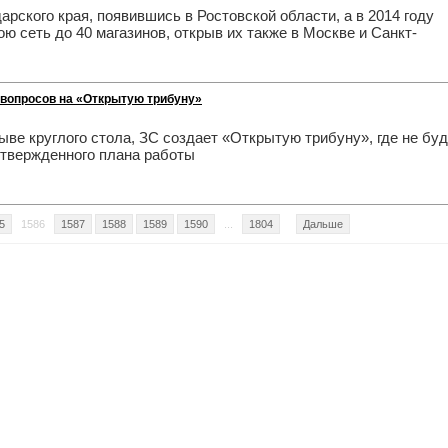
ского края, появившись в Ростовской области, а в 2014 году
ю сеть до 40 магазинов, открыв их также в Москве и Санкт-
вопросов на «Открытую трибуну»
ве круглого стола, ЗС создает «Открытую трибуну», где не буд
утвержденного плана работы
5
1586
1587
1588
1589
1590
...
1804
Дальше