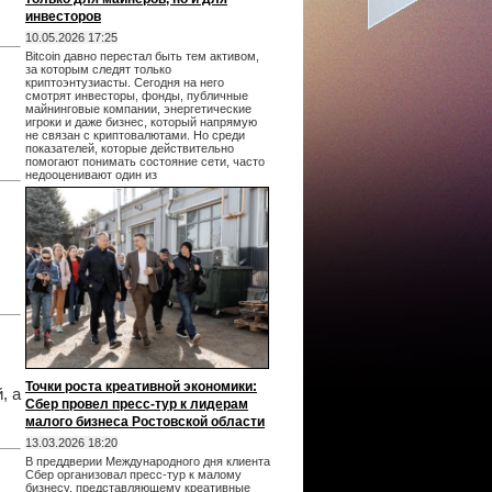
инвесторов
10.05.2026 17:25
Bitcoin давно перестал быть тем активом,
за которым следят только
криптоэнтузиасты. Сегодня на него
смотрят инвесторы, фонды, публичные
майнинговые компании, энергетические
игроки и даже бизнес, который напрямую
не связан с криптовалютами. Но среди
показателей, которые действительно
помогают понимать состояние сети, часто
недооценивают один из
Точки роста креативной экономики:
, а
Сбер провел пресс-тур к лидерам
малого бизнеса Ростовской области
13.03.2026 18:20
В преддверии Международного дня клиента
Сбер организовал пресс-тур к малому
бизнесу, представляющему креативные