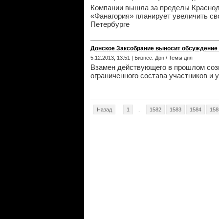
Компании вышла за пределы Краснодар
«Фанагория» планирует увеличить сво
Петербурге
Донское Заксобрание выносит обсуждение 
5.12.2013, 13:51 | Бизнес. Дон / Темы дня
Взамен действующего в прошлом созы
ограниченного состава участников и 
Назад
1
...
1582
1583
1584
158