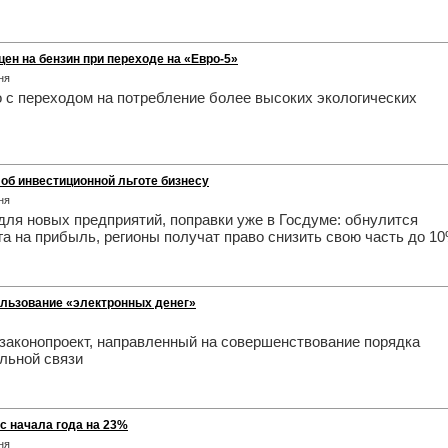
цен на бензин при переходе на «Евро-5»
ня
о с переходом на потребление более высоких экологических
об инвестиционной льготе бизнесу
ня
для новых предприятий, поправки уже в Госдуме: обнулится
а на прибыль, регионы получат право снизить свою часть до 10
ользование «электронных денег»
законопроект, направленный на совершенствование порядка
льной связи
с начала года на 23%
ня