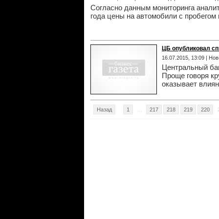
Согласно данным мониторинга аналит
года цены на автомобили с пробегом
ЦБ опубликовал сп
16.07.2015, 13:09 | Н
Центральный бан
Проще говоря кр
оказывает влиян
Назад
1
...
217
218
219
220