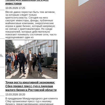
инвесторов
10.05.2026 17:25
Bitcoin давно перестал быть тем активом,
за которым следят только
криптоэнтузиасты. Сегодня на него
смотрят инвесторы, фонды, публичные
майнинговые компании, энергетические
игроки и даже бизнес, который напрямую
не связан с криптовалютами. Но среди
показателей, которые действительно
помогают понимать состояние сети, часто
недооценивают один из
%.
Точки роста креативной экономики:
Сбер провел пресс-тур к лидерам
малого бизнеса Ростовской области
13.03.2026 18:20
В преддверии Международного дня клиента
Сбер организовал пресс-тур к малому
бизнесу, представляющему креативные