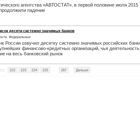
ического агентства «АВТОСТАТ», в первой половине июля 2015
 продолжили падение
исок десяти системно значимых банков
овости. Федеральные
к России озвучил десятку системно значимых российских банк
упнейших финансово-кредитных организаций, чья деятельность
ие на весь банковский рынок
221
222
223
224
225
...
287
Дальше