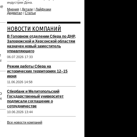
индустрии Дона.
ые
Мнения
|
Детали
|
Лайфхаки
Диджитал
|
Статьи
НОВОСТИ КОМПАНИЙ
В Головном отделении Сбера по ДНР,
Запорожской и Херсонской областям
назначен новый заместитель
управляющего
е
06.07.2026 17:33
ы
Режим работы Сбера на
исторических территориях 12–15
июня
11.06.2026 14:58
Сбербанк и Мелитопольский
о
Государственный университет
и
подписали соглашение о
сотрудничестве
10.06.2026 13:44
Все новости компаний