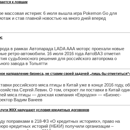
вается к ловцам
ре массовая истерия: 6 июля вышла игра Pokemon Go для
отаж и став главной новостью на много дней вперед
рс
орода в рамках Автопарада LADA ААА моторс проехали новые
ые ретро-автомобили. 16 июля 2016 года АвтоВАЗ отметил
тия судьбоносного решения для российского автопрома о
ного завода в Тольятти
ое направление бизнеса, не ставим своей задачей „лишь бы отметиться“
авки российского мяса птицы в Китай уже в конце 2016 году, об
озяйства Сергей Левин. О том, откроет ли поставки в Китай оди
елей мяса птицы — донская компания «Евродон» — «Бизнес-
иректор Вадим Ванеев
слуги ЖКХ нарушают условия кредитных договоров
оду поправками в 218-ФЗ «О кредитных историях», право на
юро кредитных историй (НБКИ) получили организации –