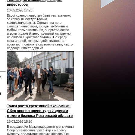
инвесторов
10.05.2026 17:25
Bitcoin давно перестал быть тем активом,
за которым следят только
криптоэнтузиасты. Сегодня на него
смотрят инвесторы, фонды, публичные
майнинговые компании, энергетические
игроки и даже бизнес, который напрямую
не связан с криптовалютами. Но среди
показателей, которые действительно
помогают понимать состояние сети, часто
недооценивают один из
»
н
Точки роста креативной экономики:
Сбер провел пресс-тур к лидерам
малого бизнеса Ростовской области
13.03.2026 18:20
В преддверии Международного дня клиента
Сбер организовал пресс-тур к малому
бизнесу, представляющему креативные