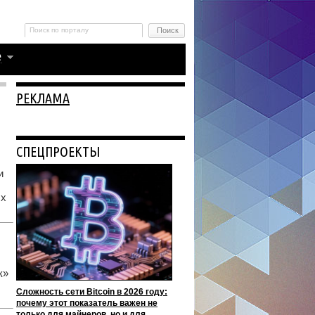
РЕКЛАМА
СПЕЦПРОЕКТЫ
и
ых
к»
Сложность сети Bitcoin в 2026 году:
почему этот показатель важен не
только для майнеров, но и для