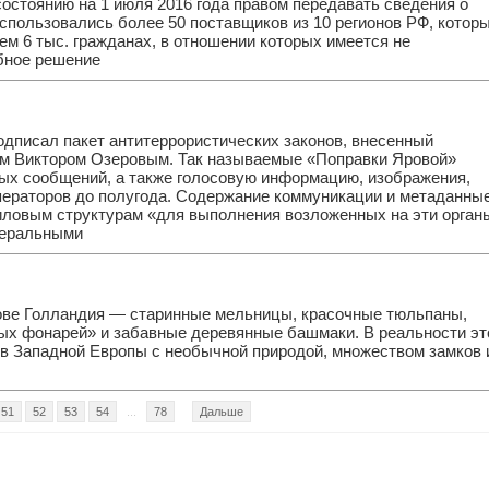
состоянию на 1 июля 2016 года правом передавать сведения о
пользовались более 50 поставщиков из 10 регионов РФ, котор
ем 6 тыс. гражданах, в отношении которых имеется не
бное решение
дписал пакет антитеррористических законов, внесенный
ом Виктором Озеровым. Так называемые «Поправки Яровой»
ых сообщений, а также голосовую информацию, изображения,
ператоров до полугода. Содержание коммуникации и метаданны
иловым структурам «для выполнения возложенных на эти орган
деральными
лове Голландия — старинные мельницы, красочные тюльпаны,
ых фонарей» и забавные деревянные башмаки. В реальности эт
в Западной Европы с необычной природой, множеством замков 
51
52
53
54
...
78
Дальше