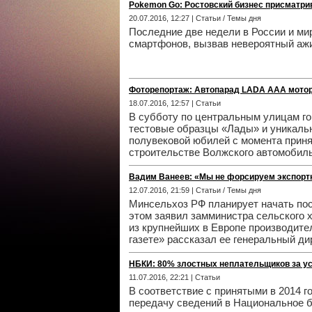
Pokemon Go: Ростовский бизнес присматри
20.07.2016, 12:27 | Статьи / Темы дня
Последние две недели в России и ми
смартфонов, вызвав невероятный ажи
Фоторепортаж: Автопарад LADA ААА мото
18.07.2016, 12:57 | Статьи
В субботу по центральным улицам г
тестовые образцы «Лады» и уникальн
полувековой юбилей с момента приня
строительстве Волжского автомобиль
Вадим Ванеев: «Мы не форсируем экспортн
12.07.2016, 21:59 | Статьи / Темы дня
Минсельхоз РФ планирует начать пост
этом заявил замминистра сельского х
из крупнейших в Европе производит
газете» рассказал ее генеральный д
НБКИ: 80% злостных неплательщиков за у
11.07.2016, 22:21 | Статьи
В соответствие с принятыми в 2014 г
передачу сведений в Национальное б