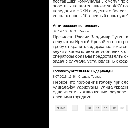
поставщики коммунальных услуг, по 
злостных неплательщиках за ЖКУ вос
передали в НБКИ сведения о более ч
исполненное в 10-дневный срок суде
Антитеррором по телекому
8.07.2016, 16:59 | Статьи
Президент России Владимир Путин по
депутатом Ириной Яровой и сенатор
требуют хранить содержание текстов
звуки и видео клиентов мобильных о
операторы обязаны предоставлять с
задач в случаях, установленных фе
Головокружительные Нидерланды
8.07.2016, 11:46 | Статьи / Туризм
Первое что приходит в голову при с
«лигалайз» марихуаны, улица «красн
одно из самых живописных государст
древними городами
Назад
1
...
46
47
48
49
50