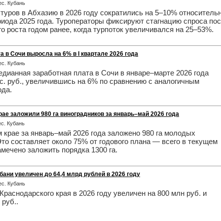
нес. Кубань
туров в Абхазию в 2026 году сократились на 5–10% относитель
риода 2025 года. Туроператоры фиксируют стагнацию спроса по
о роста годом ранее, когда турпоток увеличивался на 25–53%.
 в Сочи выросла на 6% в I квартале 2026 года
нес. Кубань
дианная заработная плата в Сочи в январе–марте 2026 года
ыс. руб., увеличившись на 6% по сравнению с аналогичным
ода.
ае заложили 980 га виноградников за январь–май 2026 года
ес. Кубань
 крае за январь–май 2026 года заложено 980 га молодых
Это составляет около 75% от годового плана — всего в текущем
амечено заложить порядка 1300 га.
ани увеличен до 64,4 млрд рублей в 2026 году
нес. Кубань
раснодарского края в 2026 году увеличен на 800 млн руб. и
 руб..