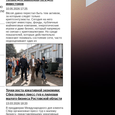
инвесторов
но
10.05.2026 17:25
сле
Bitcoin давно перестал быть тем активом,
за которым следят только
криптоэнтузиасты. Сегодня на него
смотрят инвесторы, фонды, публичные
майнинговые компании, энергетические
игроки и даже бизнес, который напрямую
не связан с криптовалютами. Но среди
показателей, которые действительно
помогают понимать состояние сети, часто
недооценивают один из
Точки роста креативной экономики:
Сбер провел пресс-тур к лидерам
малого бизнеса Ростовской области
13.03.2026 18:20
В преддверии Международного дня клиента
Сбер организовал пресс-тур к малому
бизнесу, представляющему креативные