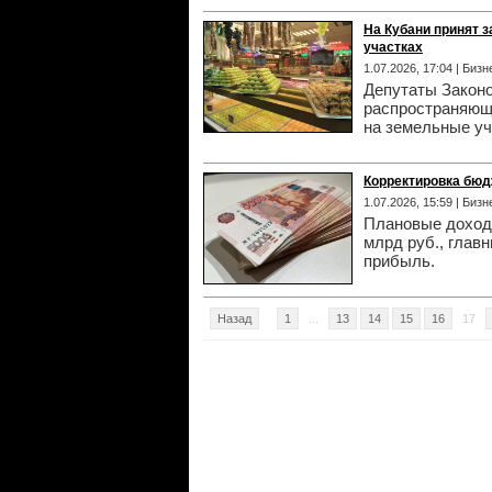
На Кубани принят 
участках
1.07.2026, 17:04 | Биз
Депутаты Законо
распространяющ
на земельные уч
Корректировка бюд
1.07.2026, 15:59 | Биз
Плановые доходы
млрд руб., глав
прибыль.
Назад
1
...
13
14
15
16
17