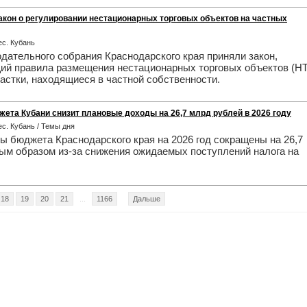
закон о регулировании нестационарных торговых объектов на частных
нес. Кубань
дательного собрания Краснодарского края приняли закон,
ий правила размещения нестационарных торговых объектов (Н
астки, находящиеся в частной собственности.
жета Кубани снизит плановые доходы на 26,7 млрд рублей в 2026 году
нес. Кубань / Темы дня
 бюджета Краснодарского края на 2026 год сокращены на 26,7
ным образом из-за снижения ожидаемых поступлений налога на
18
19
20
21
...
1166
Дальше